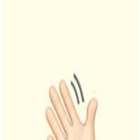
¿Ya tienes cuenta?
Iniciar sesión
72h
Publica tu oferta y recibe perfiles filtrados para ti en 72h
Mira ejemplos antes de contratar
Cada perfil incluye vídeos, portfolio y casos reales.
+5200
Talentos validados por su contenido y experiencia creciendo marcas
en RRSS.
Cargando…